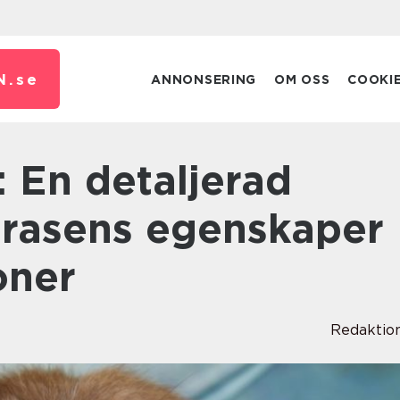
N.
se
ANNONSERING
OM OSS
COOKI
v rasens egenskaper
oner
Redaktio