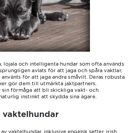
, lojala och intelligenta hundar som ofta används
prungligen avlats för att jaga och spåra vaktlar,
använts för att jaga andra småvilt. Deras robusta
er gör dem till utmärkta jaktpartners.
 sin förmåga att bli skickliga vakt- och
aturlig instinkt att skydda sina ägare.
v vaktelhundar
 av vaktelhundar, inklusive engelsk setter, irish