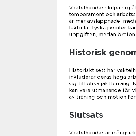
Vaktelhundar skiljer sig å
temperament och arbetssti
är mer avslappnade, medan
lekfulla. Tyska pointer k
uppgiften, medan breton
Historisk geno
Historiskt sett har vakte
inkluderar deras höga arb
sig till olika jaktterräng
kan vara utmanande för vi
av träning och motion för
Slutsats
Vaktelhundar är mångsidi