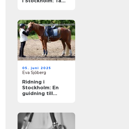
i Stockholm: Ta
din skidåkning till
nästa nivå
05. juni 2025
Eva Sjöberg
Ridning i
Stockholm: En
guidning till
möjligheter och
upplevelser