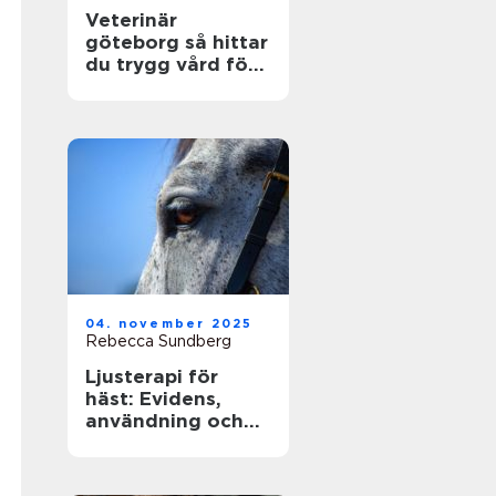
Veterinär
göteborg så hittar
du trygg vård för
din hund och katt
04. november 2025
Rebecca Sundberg
Ljusterapi för
häst: Evidens,
användning och
säkra rutiner