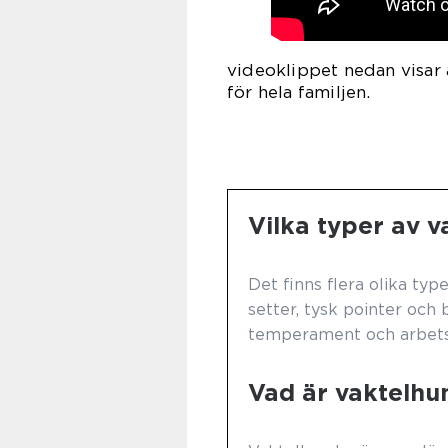
videoklippet nedan visar 
för hela familjen.
Vilka typer av v
Det finns flera olika type
setter, tysk pointer och b
temperament och arbets
Vad är vaktelhu