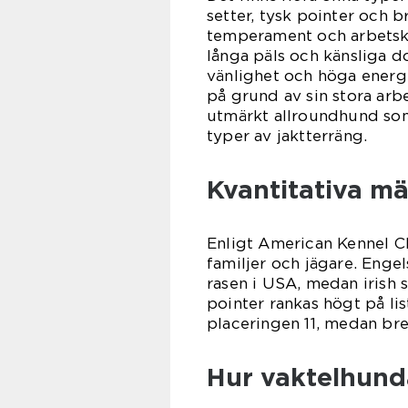
setter, tysk pointer och br
temperament och arbetskap
långa päls och känsliga do
vänlighet och höga energin
på grund av sin stora arb
utmärkt allroundhund som 
typer av jaktterräng.
Kvantitativa m
Enligt American Kennel C
familjer och jägare. Enge
rasen i USA, medan irish 
pointer rankas högt på li
placeringen 11, medan br
Hur vaktelhundar