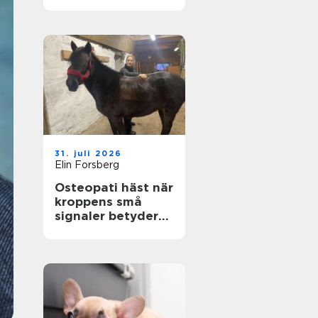
genom hela livet
31. juli 2026
Elin Forsberg
Osteopati häst när
kroppens små
signaler betyder
allt