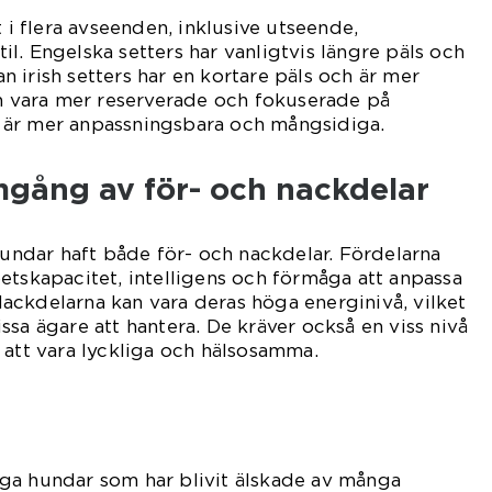
t i flera avseenden, inklusive utseende,
l. Engelska setters har vanligtvis längre päls och
 irish setters har en kortare päls och är mer
an vara mer reserverade och fokuserade på
 är mer anpassningsbara och mångsidiga.
mgång av för- och nackdelar
lhundar haft både för- och nackdelar. Fördelarna
etskapacitet, intelligens och förmåga att anpassa
. Nackdelarna kan vara deras höga energinivå, vilket
ssa ägare att hantera. De kräver också en viss nivå
 att vara lyckliga och hälsosamma.
ga hundar som har blivit älskade av många