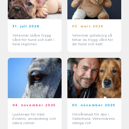
31. juli 2026
03. mars 2026
Veterinär skåne trygg
Veterinär göteborg så
vård för hund och katt i
hittar du trygg vård för
hela regionen
din hund och katt
04. november 2025
03. november 2025
Ljusterapi för häst:
Omvårdnad för djur i
Evidens, användning och
Vallentuna: Veterinärens
säkra rutiner
viktiga roll