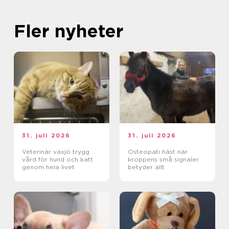
Fler nyheter
31. juli 2026
31. juli 2026
Veterinär växjö trygg
Osteopati häst när
vård för hund och katt
kroppens små signaler
genom hela livet
betyder allt