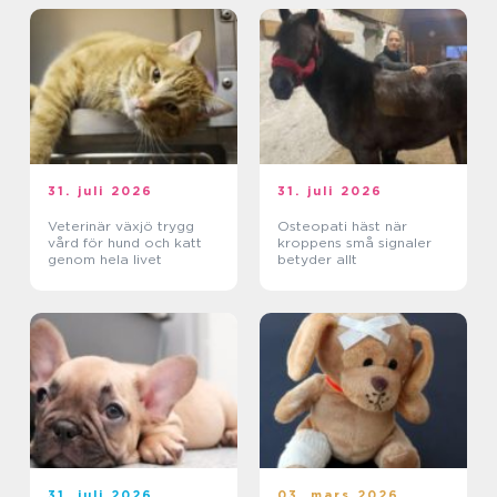
31. juli 2026
31. juli 2026
Veterinär växjö trygg
Osteopati häst när
vård för hund och katt
kroppens små signaler
genom hela livet
betyder allt
31. juli 2026
03. mars 2026