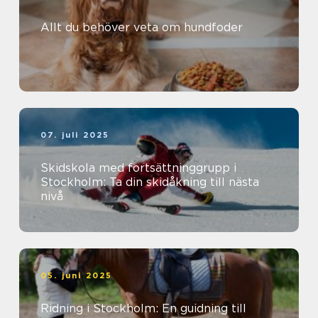
Allt du behöver veta om hundfoder
07. juli 2025
Skidskola med fortsättninggrupp i
Stockholm: Ta din skidåkning till nästa
nivå
05. juni 2025
Ridning i Stockholm: En guidning till