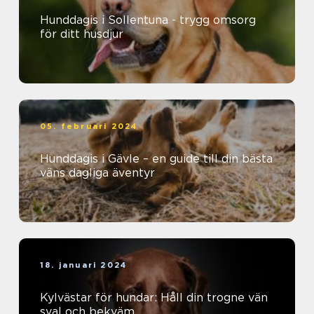
Hunddagis i Sollentuna - trygg omsorg
för ditt husdjur
05. februari 2024
Hunddagis i Gävle – en guide till din bästa
väns dagliga äventyr
18. januari 2024
Kylvästar för hundar: Håll din trogne vän
sval och bekväm