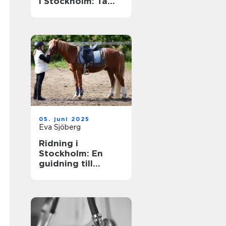
i Stockholm: Ta
din skidåkning till
nästa nivå
05. juni 2025
Eva Sjöberg
Ridning i
Stockholm: En
guidning till
möjligheter och
upplevelser