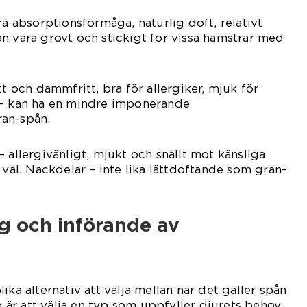
ra absorptionsförmåga, naturlig doft, relativt
n vara grovt och stickigt för vissa hamstrar med
tt och dammfritt, bra för allergiker, mjuk för
 – kan ha en mindre imponerande
an-spån.
 allergivänligt, mjukt och snällt mot känsliga
 väl. Nackdelar – inte lika lättdoftande som gran-
 och införande av
ika alternativ att välja mellan när det gäller spån
te är att välja en typ som uppfyller djurets behov