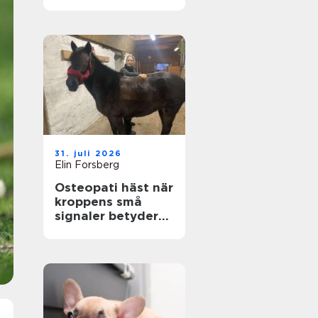
genom hela livet
31. juli 2026
Elin Forsberg
Osteopati häst när
kroppens små
signaler betyder
allt