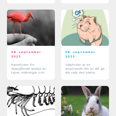
08. september
08. september
2023
2023
Kaninfoder: En
Valpfoder är en
djupgående analys av
avgörande del av att ge
typer, mätningar och
din valp den bästa
historiska för- och
starten på livet
nackdelar