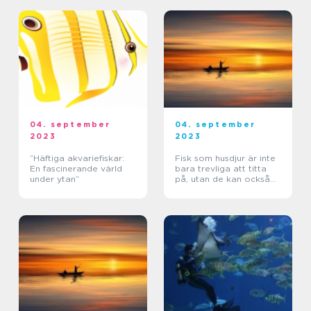
04. september
04. september
2023
2023
”Häftiga akvariefiskar:
Fisk som husdjur är inte
En fascinerande värld
bara trevliga att titta
under ytan”
på, utan de kan också
vara mycket intressanta
och krävande
sällskapsdjur