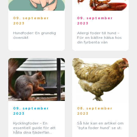
09. september
09. september
2023
2023
Hundfoder: En grundlig
Allergi foder till hund –
översikt
För en bättre hälsa hos
din fyrbenta vän
09. september
08. september
2023
2023
Kycklingfoder – En
Så här kan en artikel om
essentiell guide för att
”byta foder hund” se ut:
hålla dina fjäderfän
friska och glada