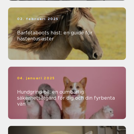
02. februari 2025
Barfotaboots häst: en guide för
hästentusiaster
04. januari 2025
Hundgrind bil: en oumbärlig
säkerhetsåtgärd för dig och din fyrbenta
vän