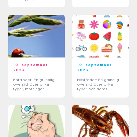
mätningar, skillnader och
historiska för- och
nackdelar
10. september
10. september
2023
2023
Kattfoder: En grundlig
Hästfoder: En grundlig
översikt över olika
översikt över olika
typer, mätningar,
typer och deras
skillnader och historiska
egenskaper
fördelar och nackdelar