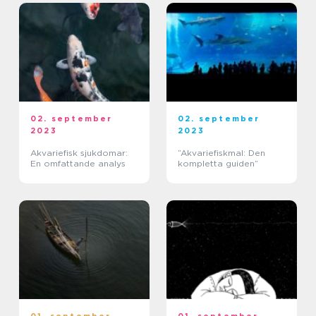
02. september
02. september
2023
2023
Akvariefisk sjukdomar:
”Akvariefiskmal: Den
En omfattande analys
kompletta guiden”