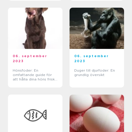
fördelar, inte bara för
ägarna utan också för
djurens hälsa och vä...
06. september
06. september
2023
2023
Hönsfoder: En
Duger till djurfoder: En
omfattande guide för
grundlig översikt
att hålla dina höns friska
och nöjda