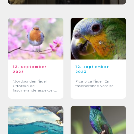
12. september
12. september
2023
2023
”Jordbunden fågel:
Pica pica fågel: En
Utforska de
fascinerande varelse
fascinerande aspekterna
av marklevande fåglar”