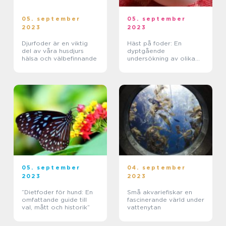
05. september
05. september
2023
2023
Djurfoder är en viktig
Häst på foder: En
del av våra husdjurs
dyptgående
hälsa och välbefinnande
undersökning av olika
aspekter och typer
05. september
04. september
2023
2023
”Dietfoder för hund: En
Små akvariefiskar en
omfattande guide till
fascinerande värld under
val, mått och historik”
vattenytan