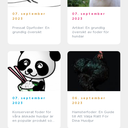
07. september
07. september
2023
2023
Pressat Djurfoder: En
Artikel: En grundlig
grundlig översikt
översikt av foder för
hundar
07. september
06. september
2023
2023
Konserverat foder för
Hamsterfoder: En Guide
våra älskade husdjur är
till Att Välja Rätt För
en populär produkt som
Dina Husdjur
erbjuder många