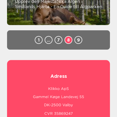
Upplev den Majestätiska Älgen i
Smålands Hjärta - En Guide till Älgparken
1
…
7
8
9
Adress