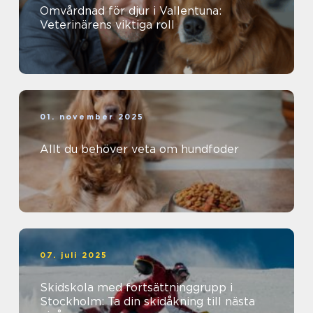
Omvårdnad för djur i Vallentuna:
Veterinärens viktiga roll
01. november 2025
Allt du behöver veta om hundfoder
07. juli 2025
Skidskola med fortsättninggrupp i
Stockholm: Ta din skidåkning till nästa