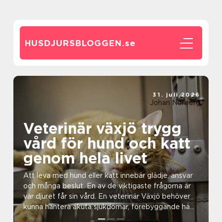
HUSDJURSBLOGGEN.
se
31. juli 2026
Johan Norberg
Veterinär växjö trygg
vård för hund och katt
genom hela livet
Att leva med hund eller katt innebär glädje, ansvar
och många beslut. En av de viktigaste frågorna är
var djuret får sin vård. En veterinär Växjö behöver
kunna hantera akuta sjukdomar, förebyggande hä...