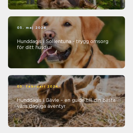
05. maj 2024
Hunddagis i Sollentuna - trygg omsorg
för ditt husdjur
05. februari 2024
Hunddagis i Gävle – en guide till din bästa
väns dagliga äventyr