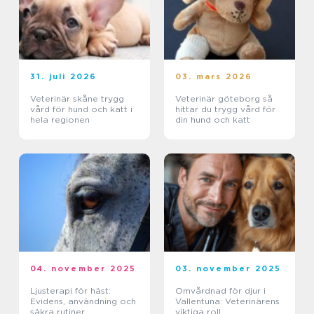
31. juli 2026
03. mars 2026
Veterinär skåne trygg
Veterinär göteborg så
vård för hund och katt i
hittar du trygg vård för
hela regionen
din hund och katt
04. november 2025
03. november 2025
Ljusterapi för häst:
Omvårdnad för djur i
Evidens, användning och
Vallentuna: Veterinärens
säkra rutiner
viktiga roll