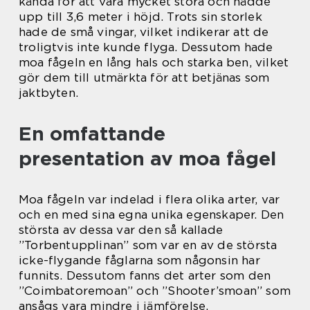
kända för att vara mycket stora och nådde
upp till 3,6 meter i höjd. Trots sin storlek
hade de små vingar, vilket indikerar att de
troligtvis inte kunde flyga. Dessutom hade
moa fågeln en lång hals och starka ben, vilket
gör dem till utmärkta för att betjänas som
jaktbyten.
En omfattande
presentation av moa fågel
Moa fågeln var indelad i flera olika arter, var
och en med sina egna unika egenskaper. Den
största av dessa var den så kallade
”Torbentupplinan” som var en av de största
icke-flygande fåglarna som någonsin har
funnits. Dessutom fanns det arter som den
”Coimbatoremoan” och ”Shooter’smoan” som
ansågs vara mindre i jämförelse.