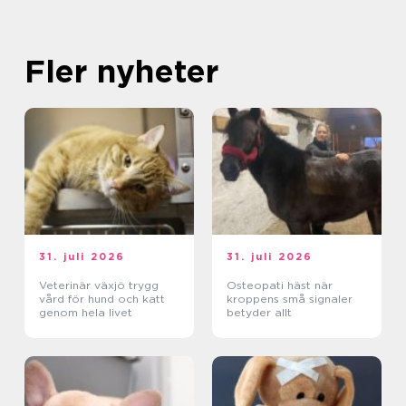
Fler nyheter
31. juli 2026
31. juli 2026
Veterinär växjö trygg
Osteopati häst när
vård för hund och katt
kroppens små signaler
genom hela livet
betyder allt