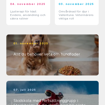
04. november 2025
03. november 2025
Ljusterapi för häst:
Omvårdnad för djur i
Evidens, användning och
Vallentuna: Veterinärens
säkra rutiner
viktiga roll
01. november 2025
Allt du behöver veta om hundfoder
07. juli 2025
Skidskola med fortsättninggrupp i