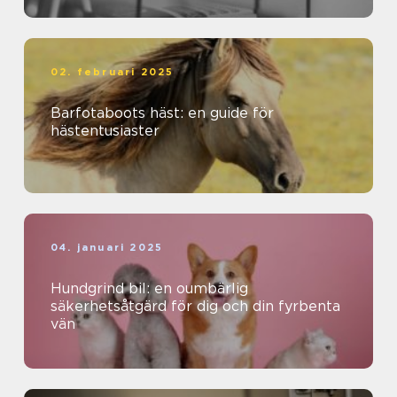
02. februari 2025
Barfotaboots häst: en guide för
hästentusiaster
04. januari 2025
Hundgrind bil: en oumbärlig
säkerhetsåtgärd för dig och din fyrbenta
vän