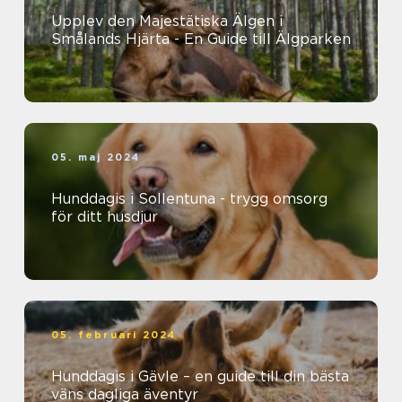
Upplev den Majestätiska Älgen i
Smålands Hjärta - En Guide till Älgparken
05. maj 2024
Hunddagis i Sollentuna - trygg omsorg
för ditt husdjur
05. februari 2024
Hunddagis i Gävle – en guide till din bästa
väns dagliga äventyr