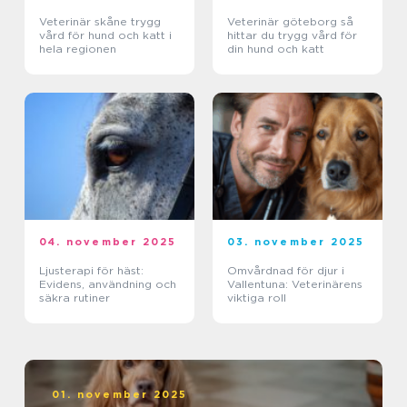
Veterinär skåne trygg
Veterinär göteborg så
vård för hund och katt i
hittar du trygg vård för
hela regionen
din hund och katt
04. november 2025
03. november 2025
Ljusterapi för häst:
Omvårdnad för djur i
Evidens, användning och
Vallentuna: Veterinärens
säkra rutiner
viktiga roll
01. november 2025