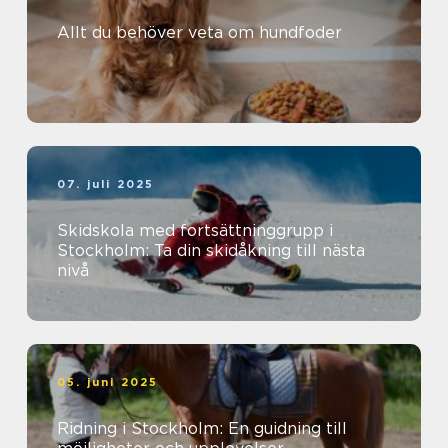
Allt du behöver veta om hundfoder
07. juli 2025
Skidskola med fortsättninggrupp i
Stockholm: Ta din skidåkning till nästa
nivå
05. juni 2025
Ridning i Stockholm: En guidning till