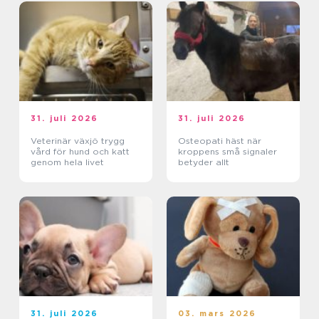
31. juli 2026
31. juli 2026
Veterinär växjö trygg
Osteopati häst när
vård för hund och katt
kroppens små signaler
genom hela livet
betyder allt
31. juli 2026
03. mars 2026