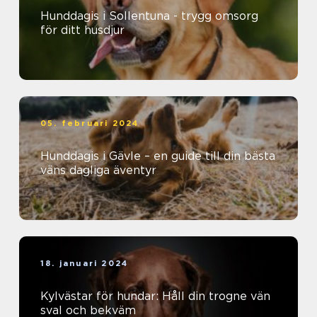
Hunddagis i Sollentuna - trygg omsorg
för ditt husdjur
05. februari 2024
Hunddagis i Gävle – en guide till din bästa
väns dagliga äventyr
18. januari 2024
Kylvästar för hundar: Håll din trogne vän
sval och bekväm