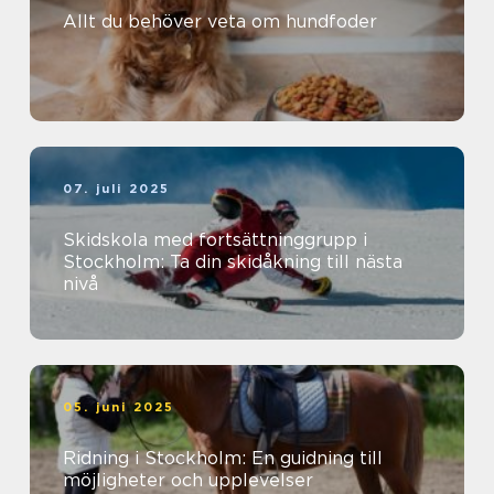
Allt du behöver veta om hundfoder
07. juli 2025
Skidskola med fortsättninggrupp i
Stockholm: Ta din skidåkning till nästa
nivå
05. juni 2025
Ridning i Stockholm: En guidning till
möjligheter och upplevelser