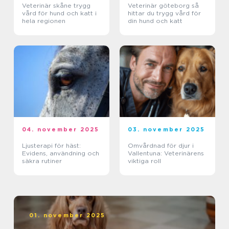
Veterinär skåne trygg
Veterinär göteborg så
vård för hund och katt i
hittar du trygg vård för
hela regionen
din hund och katt
04. november 2025
03. november 2025
Ljusterapi för häst:
Omvårdnad för djur i
Evidens, användning och
Vallentuna: Veterinärens
säkra rutiner
viktiga roll
01. november 2025