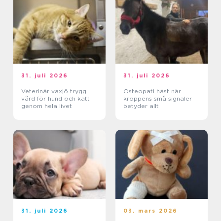
31. juli 2026
31. juli 2026
Veterinär växjö trygg
Osteopati häst när
vård för hund och katt
kroppens små signaler
genom hela livet
betyder allt
31. juli 2026
03. mars 2026