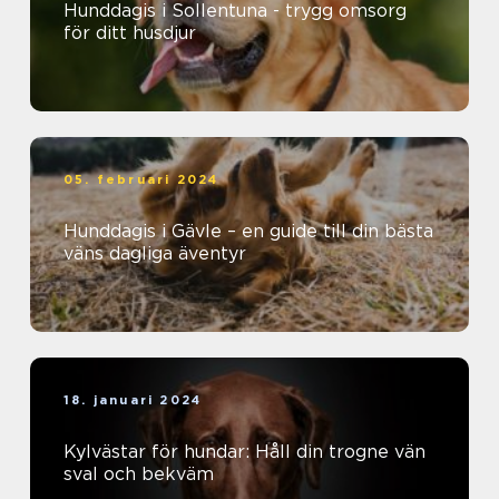
Hunddagis i Sollentuna - trygg omsorg
för ditt husdjur
05. februari 2024
Hunddagis i Gävle – en guide till din bästa
väns dagliga äventyr
18. januari 2024
Kylvästar för hundar: Håll din trogne vän
sval och bekväm