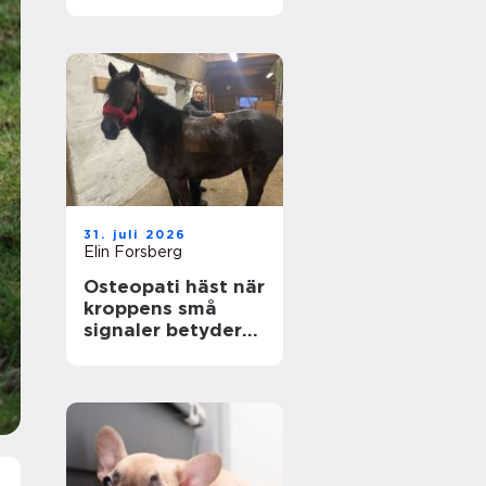
genom hela livet
31. juli 2026
Elin Forsberg
Osteopati häst när
kroppens små
signaler betyder
allt