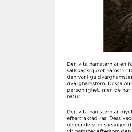
Den vita hamstern är en 
sällskapsdjuret hamster. De
den vanliga dvärghamster
dvärghamstern. Dessa olik
personlighet, men de har 
natur.
Den vita hamstern är myc
eftertraktad ras. Dess vac
utseende som särskiljer d
vit hamster eftersom den 