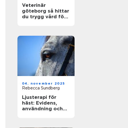
Veterinär
göteborg så hittar
du trygg vård för
din hund och katt
04. november 2025
Rebecca Sundberg
Ljusterapi för
häst: Evidens,
användning och
säkra rutiner