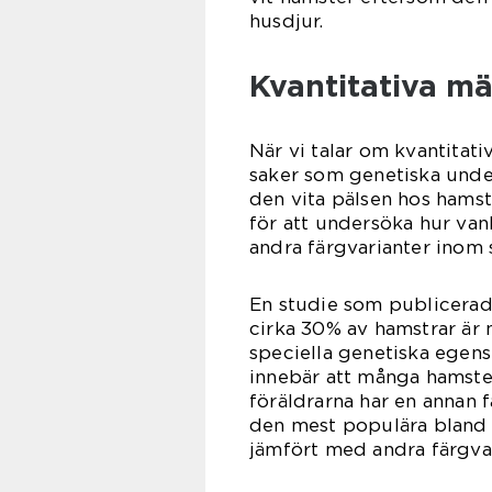
husdjur.
Kvantitativa m
När vi talar om kvantitativ
saker som genetiska under
den vita pälsen hos hamst
för att undersöka hur va
andra färgvarianter inom
En studie som publicerade
cirka 30% av hamstrar är n
speciella genetiska egens
innebär att många hamste
föräldrarna har en annan f
den mest populära bland 
jämfört med andra färgvar