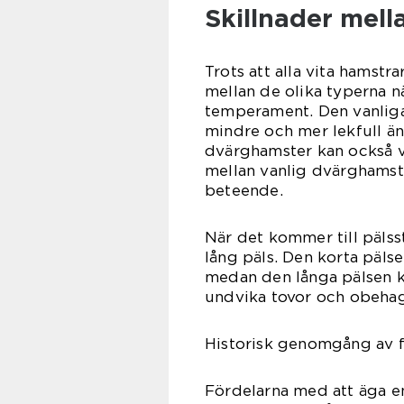
Skillnader mell
Trots att alla vita hamstr
mellan de olika typerna n
temperament. Den vanliga
mindre och mer lekfull än
dvärghamster kan också va
mellan vanlig dvärghamste
beteende.
När det kommer till pälss
lång päls. Den korta pälse
medan den långa pälsen k
undvika tovor och obehag
Historisk genomgång av f
Fördelarna med att äga en