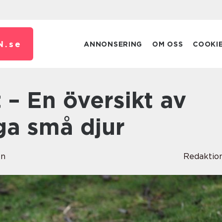
N.
se
ANNONSERING
OM OSS
COOKI
ga små djur
on
Redaktio