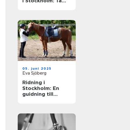
i Stockholm: Ta
din skidåkning till
nästa nivå
05. juni 2025
Eva Sjöberg
Ridning i
Stockholm: En
guidning till
möjligheter och
upplevelser