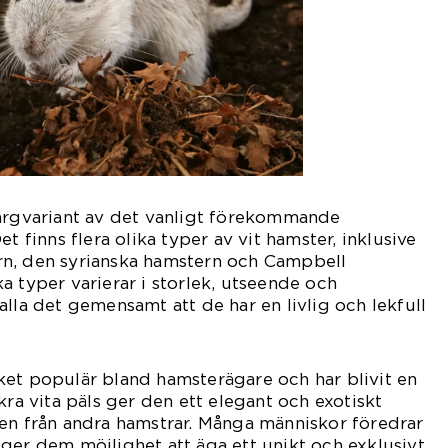
färgvariant av det vanligt förekommande
t finns flera olika typer av vit hamster, inklusive
n, den syrianska hamstern och Campbell
a typer varierar i storlek, utseende och
alla det gemensamt att de har en livlig och lekfull
ket populär bland hamsterägare och har blivit en
kra vita päls ger den ett elegant och exotiskt
en från andra hamstrar. Många människor föredrar
ger dem möjlighet att äga ett unikt och exklusivt