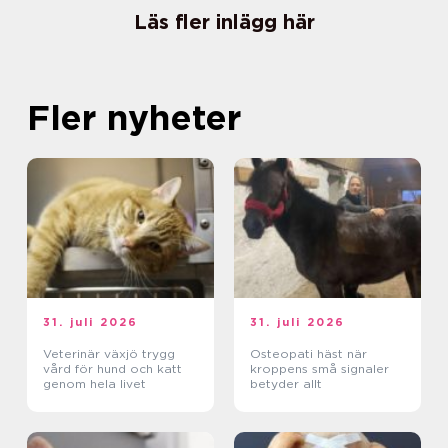
Läs fler inlägg här
Fler nyheter
31. juli 2026
31. juli 2026
Veterinär växjö trygg
Osteopati häst när
vård för hund och katt
kroppens små signaler
genom hela livet
betyder allt