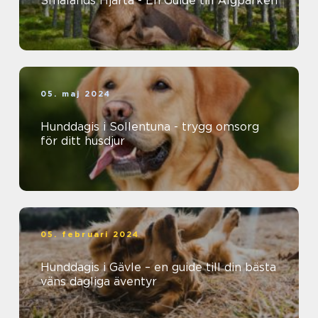
Smålands Hjärta - En Guide till Älgparken
05. maj 2024
Hunddagis i Sollentuna - trygg omsorg
för ditt husdjur
05. februari 2024
Hunddagis i Gävle – en guide till din bästa
väns dagliga äventyr