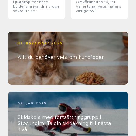
Ljusterapi för häst:
Omvårdnad för djur i
Evidens, användning och
Vallentuna: Veterinärens
säkra rutiner
viktiga roll
01. november 2025
Allt du behöver veta om hundfoder
07. juli 2025
Skidskola med fortsättninggrupp i
Stockholm: Ta din skidåkning till nästa
nivå