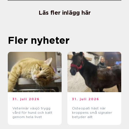
Läs fler inlägg här
Fler nyheter
31. juli 2026
31. juli 2026
Veterinär växjö trygg
Osteopati häst när
vård för hund och katt
kroppens små signaler
genom hela livet
betyder allt