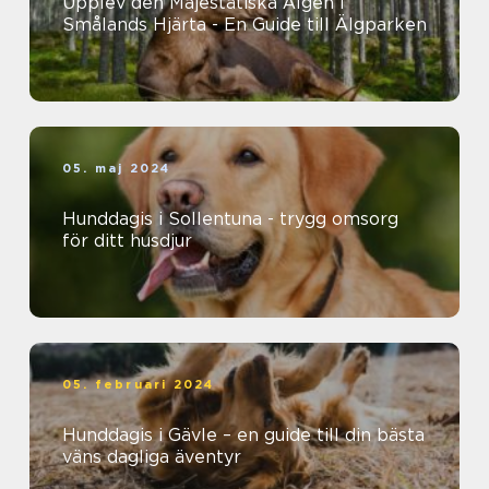
Upplev den Majestätiska Älgen i
Smålands Hjärta - En Guide till Älgparken
05. maj 2024
Hunddagis i Sollentuna - trygg omsorg
för ditt husdjur
05. februari 2024
Hunddagis i Gävle – en guide till din bästa
väns dagliga äventyr