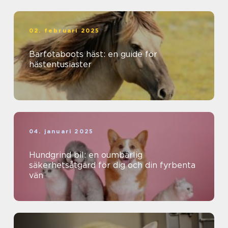
02. februari 2025
Barfotaboots häst: en guide för
hästentusiaster
04. januari 2025
Hundgrind bil: en oumbärlig
säkerhetsåtgärd för dig och din fyrbenta
vän