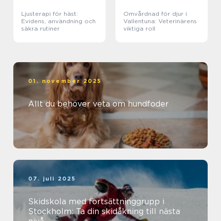
Ljusterapi för häst:
Omvårdnad för djur i
Evidens, användning och
Vallentuna: Veterinärens
säkra rutiner
viktiga roll
01. november 2025
Allt du behöver veta om hundfoder
07. juli 2025
Skidskola med fortsättninggrupp i
Stockholm: Ta din skidåkning till nästa