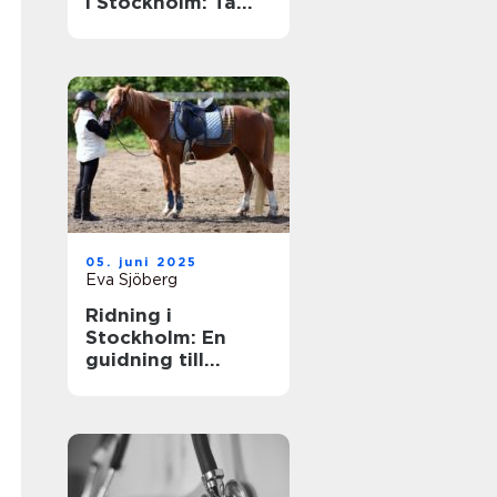
i Stockholm: Ta
din skidåkning till
nästa nivå
05. juni 2025
Eva Sjöberg
Ridning i
Stockholm: En
guidning till
möjligheter och
upplevelser