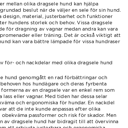
er mellan olika dragsele hund kan hjälpa
grundad beslut när de väljer en sele för sin hund.
a design, material, justerbarhet och funktioner
fter hundens storlek och behov. Vissa dragsele
e för dragning av vagnar medan andra kan vara
promenader eller träning. Det är också viktigt att
 hund kan vara bättre lämpade för vissa hundraser
v för- och nackdelar med olika dragsele hund
ele hund genomgått en rad förbättringar och
a behoven hos hundägare och deras fyrbenta
e formerna av en dragsele var en enkel rem som
 lass eller vagnar. Med tiden har dessa selar
bekväma och ergonomiska för hundar. En nackdel
ar att de inte kunde anpassas efter olika
ll obekväma passformer och risk för skador. Men
av dragsele hund har bidragit till att övervinna
m att erbjuda justerbara och ergonomiska