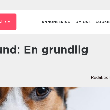
N.
se
ANNONSERING
OM OSS
COOKI
Redaktio