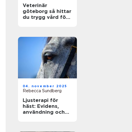
Veterinär
göteborg så hittar
du trygg vård för
din hund och katt
04. november 2025
Rebecca Sundberg
Ljusterapi för
häst: Evidens,
användning och
säkra rutiner