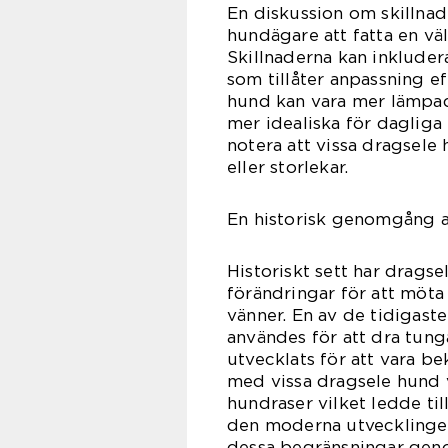
En diskussion om skillnad
hundägare att fatta en väl
Skillnaderna kan inkluder
som tillåter anpassning e
hund kan vara mer lämpad
mer idealiska för dagliga 
notera att vissa dragsele
eller storlekar.
En historisk genomgång a
Historiskt sett har drags
förändringar för att möt
vänner. En av de tidigast
användes för att dra tunga
utvecklats för att vara 
med vissa dragsele hund v
hundraser vilket ledde ti
den moderna utvecklingen 
dessa begränsningar geno