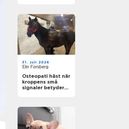
genom hela livet
31. juli 2026
Elin Forsberg
Osteopati häst när
kroppens små
signaler betyder
allt