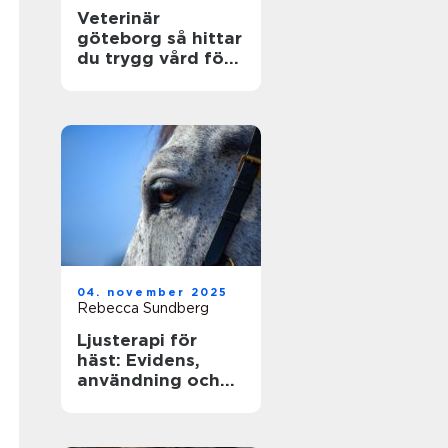
Veterinär
göteborg så hittar
du trygg vård för
din hund och katt
04. november 2025
Rebecca Sundberg
Ljusterapi för
häst: Evidens,
användning och
säkra rutiner