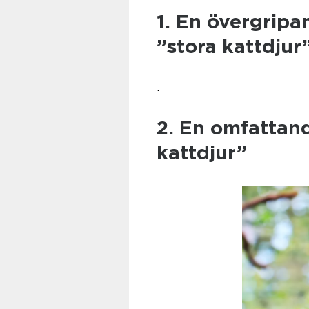
1. En övergripa
”stora kattdjur
.
2. En omfattand
kattdjur”