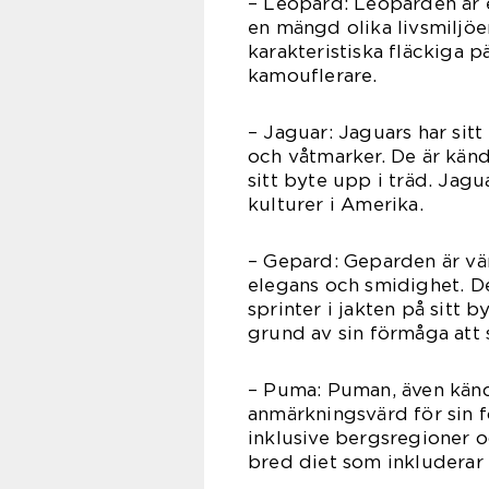
– Leopard: Leoparden är e
en mängd olika livsmiljöe
karakteristiska fläckiga 
kamouflerare.
– Jaguar: Jaguars har sit
och våtmarker. De är kän
sitt byte upp i träd. Jag
kulturer i Amerika.
– Gepard: Geparden är vä
elegans och smidighet. De
sprinter i jakten på sitt 
grund av sin förmåga att s
– Puma: Puman, även känd
anmärkningsvärd för sin fö
inklusive bergsregioner o
bred diet som inkluderar a