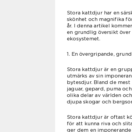
Stora kattdjur har en särsk
skönhet och magnifika för
år. I denna artikel kommer
en grundlig översikt över
ekosystemet.
1. En övergripande, grundl
Stora kattdjur är en grupp
utmärks av sin imponeran
bytesdjur. Bland de mest k
jaguar, gepard, puma och 
olika delar av världen och 
djupa skogar och bergso
Stora kattdjur är oftast 
för att kunna riva och sli
ger dem en imponerande st