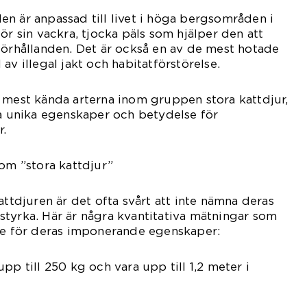
n är anpassad till livet i höga bergsområden i
ör sin vackra, tjocka päls som hjälper den att
förhållanden. Det är också en av de mest hotade
av illegal jakt och habitatförstörelse.
 mest kända arterna inom gruppen stora kattdjur,
na unika egenskaper och betydelse för
r.
 om ”stora kattdjur”
attdjuren är det ofta svårt att inte nämna deras
tyrka. Här är några kvantitativa mätningar som
lse för deras imponerande egenskaper:
pp till 250 kg och vara upp till 1,2 meter i