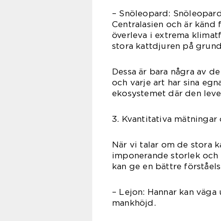
– Snöleopard: Snöleoparde
Centralasien och är känd f
överleva i extrema klimat
stora kattdjuren på grund 
Dessa är bara några av de
och varje art har sina eg
ekosystemet där den leve
3. Kvantitativa mätningar
När vi talar om de stora k
imponerande storlek och s
kan ge en bättre förståe
– Lejon: Hannar kan väga u
mankhöjd.