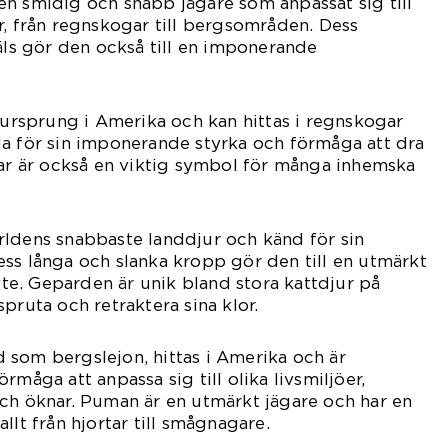
n smidig och snabb jägare som anpassat sig till
r, från regnskogar till bergsområden. Dess
päls gör den också till en imponerande
t ursprung i Amerika och kan hittas i regnskogar
da för sin imponerande styrka och förmåga att dra
uar är också en viktig symbol för många inhemska
rldens snabbaste landdjur och känd för sin
ss långa och slanka kropp gör den till en utmärkt
byte. Geparden är unik bland stora kattdjur på
pruta och retraktera sina klor.
 som bergslejon, hittas i Amerika och är
rmåga att anpassa sig till olika livsmiljöer,
ch öknar. Puman är en utmärkt jägare och har en
llt från hjortar till smågnagare.