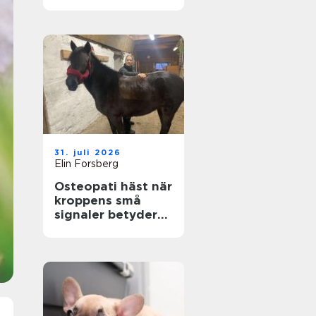
genom hela livet
31. juli 2026
Elin Forsberg
Osteopati häst när
kroppens små
signaler betyder
allt