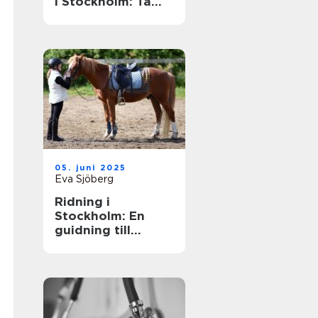
i Stockholm: Ta
din skidåkning till
nästa nivå
05. juni 2025
Eva Sjöberg
Ridning i
Stockholm: En
guidning till
möjligheter och
upplevelser