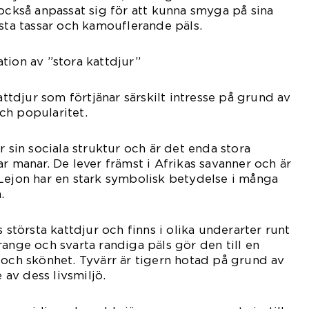
 också anpassat sig för att kunna smyga på sina
ysta tassar och kamouflerande päls.
tion av ”stora kattdjur”
kattdjur som förtjänar särskilt intresse på grund av
ch popularitet.
r sin sociala struktur och är det enda stora
r manar. De lever främst i Afrikas savanner och är
Lejon har en stark symbolisk betydelse i många
.
s största kattdjur och finns i olika underarter runt
range och svarta randiga päls gör den till en
 och skönhet. Tyvärr är tigern hotad på grund av
e av dess livsmiljö.