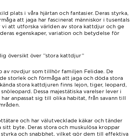
ild plats i våra hjärtan och fantasier. Deras styrka,
måga att jaga har fascinerat människor i tusentals
 vi att utforska världen av stora kattdjur och ge
 deras egenskaper, variation och betydelse för
ig översikt över ”stora kattdjur”
 av rovdjur som tillhör familjen Felidae. De
de storlek och förmåga att jaga och döda stora
ända stora kattdjuren finns lejon, tiger, leopard,
snöleopard. Dessa majestätiska varelser lever i
har anpassat sig till olika habitat, från savann till
mråden.
köttätare och har välutvecklade käkar och tänder
ta sitt byte. Deras stora och muskulösa kroppar
yrka och snabbhet, vilket gör dem till effektiva