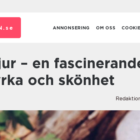
N.
se
ANNONSERING
OM OSS
COOKI
yrka och skönhet
Redaktio