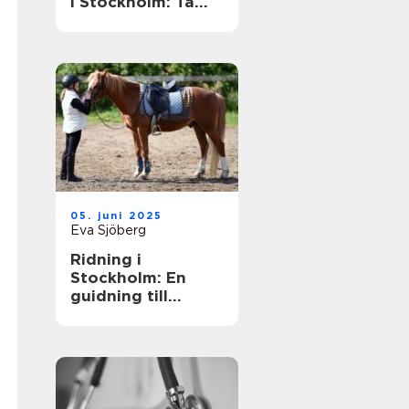
i Stockholm: Ta
din skidåkning till
nästa nivå
05. juni 2025
Eva Sjöberg
Ridning i
Stockholm: En
guidning till
möjligheter och
upplevelser