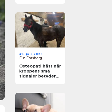
genom hela livet
31. juli 2026
Elin Forsberg
Osteopati häst när
kroppens små
signaler betyder
allt