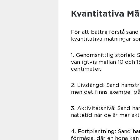
Kvantitativa M
För att bättre förstå san
kvantitativa mätningar so
1. Genomsnittlig storlek:
vanligtvis mellan 10 och 
centimeter.
2. Livslängd: Sand hamstra
men det finns exempel på a
3. Aktivitetsnivå: Sand ham
nattetid när de är mer ak
4. Fortplantning: Sand ha
förmåga, där en hona kan f