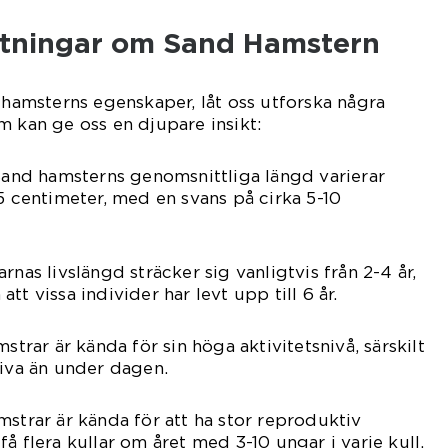
ätningar om Sand Hamstern
d hamsterns egenskaper, låt oss utforska några
m kan ge oss en djupare insikt:
 Sand hamsterns genomsnittliga längd varierar
15 centimeter, med en svans på cirka 5-10
rnas livslängd sträcker sig vanligtvis från 2-4 år,
tt vissa individer har levt upp till 6 år.
strar är kända för sin höga aktivitetsnivå, särskilt
tiva än under dagen.
mstrar är kända för att ha stor reproduktiv
å flera kullar om året med 3-10 ungar i varje kull.