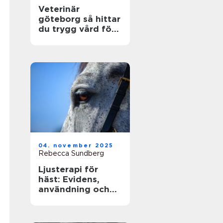
Veterinär
göteborg så hittar
du trygg vård för
din hund och katt
04. november 2025
Rebecca Sundberg
Ljusterapi för
häst: Evidens,
användning och
säkra rutiner